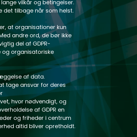
lange vilkår og betingelser.
 det tilbage når som helst.
er, at organisationer kun
Med andre ord, de bør ikke
igtig del af GDPR-
 og organisatoriske
læggelse af data.
at tage ansvar for deres
r
ivet, hvor nødvendigt, og
 overholdelse af GDPR en
heder og friheder i centrum
erhed altid bliver opretholdt.