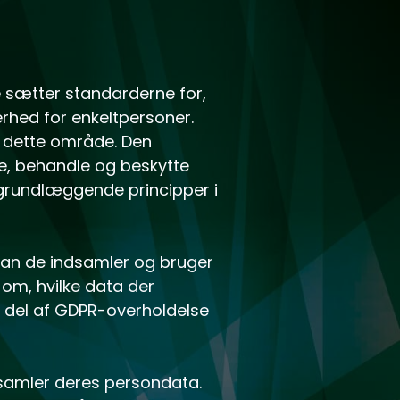
e sætter standarderne for,
erhed for enkeltpersoner.
å dette område. Den
e, behandle og beskytte
 grundlæggende principper i
dan de indsamler og bruger
 om, hvilke data der
g del af GDPR-overholdelse
ndsamler deres persondata.