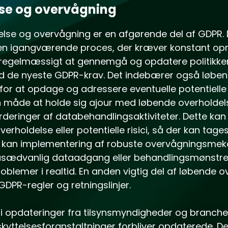
se og overvågning
else og overvågning er en afgørende del af GDPR. D
 en igangværende proces, der kræver konstant 
regelmæssigt at gennemgå og opdatere politikker 
 de nyeste GDPR-krav. Det indebærer også løben
 for at opdage og adressere eventuelle potentiel
 måde at holde sig ajour med løbende overholdel
eringer af databehandlingsaktiviteter. Dette kan 
oldelse eller potentielle risici, så der kan tages
er kan implementering af robuste overvågningsme
 usædvanlig dataadgang eller behandlingsmønstr
blemer i realtid. En anden vigtig del af løbende ov
DPR-regler og retningslinjer.
i opdateringer fra tilsynsmyndigheder og brancheb
yttelsesforanstaltninger forbliver opdaterede. Det