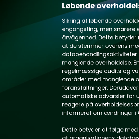
Løbende overholdel
Sikring af løbende overhold
engangsting, men snarere
årvågenhed. Dette betyder 
at de stemmer overens med
databehandlingsaktiviteter
manglende overholdelse. En
regelmæssige audits og vurd
områder med manglende overh
foranstaltninger. Derudov
automatiske advarsler for
reagere på overholdelsespro
informeret om ændringer i G
Dette betyder at følge med 
at organisationens databesk