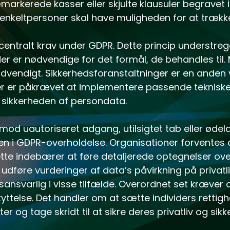
markerede kasser eller skjulte klausuler begravet i 
g enkeltpersoner skal have muligheden for at trække
entralt krav under GDPR. Dette princip understreg
r er nødvendige for det formål, de behandles til. 
vendigt. Sikkerhedsforanstaltninger er en anden v
er er påkrævet at implementere passende tekniske
e sikkerheden af persondata.
mod uautoriseret adgang, utilsigtet tab eller øde
en i GDPR-overholdelse. Organisationer forventes 
ette indebærer at føre detaljerede optegnelser ove
 udføre vurderinger af data’s påvirkning på privatl
nsvarlig i visse tilfælde. Overordnet set kræver
kyttelse. Det handler om at sætte individers rettig
r og tage skridt til at sikre deres privatliv og sikk