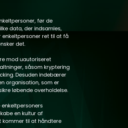
nkeltpersoner, før de
lke data, der indsamles,
enkeltpersoner ret til at få
nsker det.
kre mod uautoriseret
altninger, såsom kryptering
acking. Desuden indebærer
en organisation, som er
sikre løbende overholdelse.
 enkeltpersoners
kabe en kultur af
t kommer til at håndtere