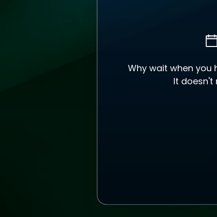
Why wait when you ha
It doesn't