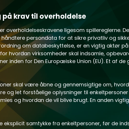
g på krav til overholdelse
er overholdelseskravene ligesom spillereglerne. D
håndtere persondata for at sikre privatliv og sikk
orordning om databeskyttelse, er en vigtig aktør p
e for hvordan virksomheder skal indsamle, opbevar
ner inden for Den Europæiske Union (EU). Et af de
tioner skal være åbne og gennemsigtige om, hvor
re og let forståelige oplysninger til enkeltpersoner
mles og hvordan de vil blive brugt. En anden vigti
e eksplicit samtykke fra enkeltpersoner, før de i