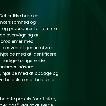
et er ikke bare en
opmærksomhed og
og procedurer for at sikre,
de overvågning af
le problemer med
se er ved at gennemføre
hjælpe med at identificere
 hurtige korrigerende
kanismer, såsom
e, hjælpe med at opdage og
erholdelse er at holde sig
edste praksis for at sikre,
 er også vigtigt at sørge