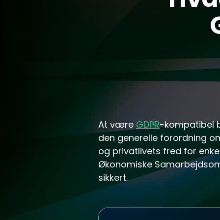
At være
GDPR
-kompatibel b
den generelle forordning om
og privatlivets fred for en
Økonomiske Samarbejdsområ
sikkert.