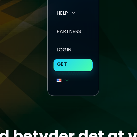
HELP
PARTNERS
LOGIN
GET
CONZENT
d betyder det at 