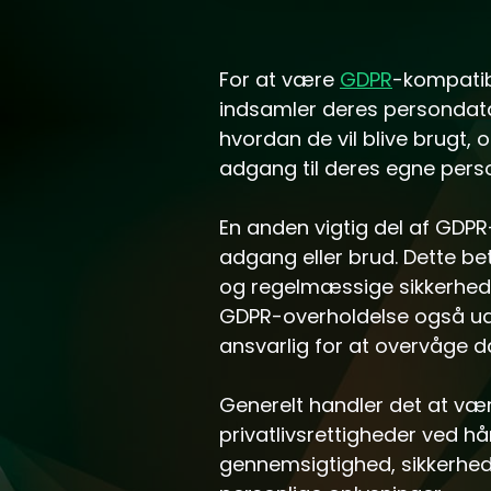
For at være
GDPR
-kompatib
indsamler deres persondata
hvordan de vil blive brugt, 
adgang til deres egne pers
En anden vigtig del af GDPR
adgang eller brud. Dette b
og regelmæssige sikkerheds
GDPR-overholdelse også udp
ansvarlig for at overvåge d
Generelt handler det at væ
privatlivsrettigheder ved h
gennemsigtighed, sikkerhed