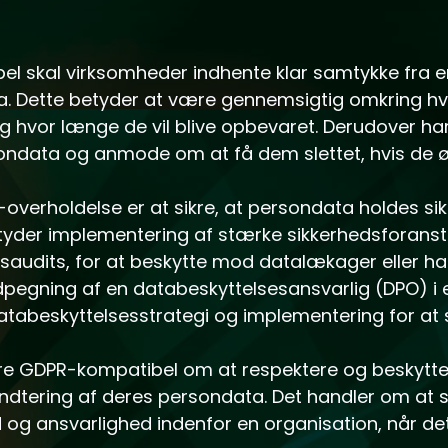
el skal virksomheder indhente klar samtykke fra e
. Dette betyder at være gennemsigtig omkring hvi
og hvor længe de vil blive opbevaret. Derudover har 
ondata og anmode om at få dem slettet, hvis de ø
-overholdelse er at sikre, at persondata holdes si
etyder implementering af stærke sikkerhedsforanst
audits, for at beskytte mod datalækager eller h
egning af en databeskyttelsesansvarlig (DPO) i 
atabeskyttelsesstrategi og implementering for at 
re GDPR-kompatibel om at respektere og beskytte
åndtering af deres persondata. Det handler om at s
 og ansvarlighed indenfor en organisation, når de