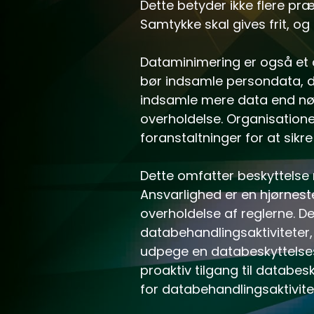
Dette betyder ikke flere præ
Samtykke skal gives frit, o
Dataminimering er også et c
bør indsamle persondata, de
indsamle mere data end nød
overholdelse. Organisation
foranstaltninger for at sikr
Dette omfatter beskyttelse 
Ansvarlighed er en hjørnest
overholdelse af reglerne. D
databehandlingsaktiviteter,
udpege en databeskyttelsesa
proaktiv tilgang til databes
for databehandlingsaktivitete