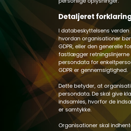
personlige oplysninger.
Detaljeret forklarin
I databeskyttelsens verden 
hvordan organisationer bør 
GDPR, eller den generelle f
fastlægger retningslinjern
persondata for enkeltperso
GDPR er gennemsigtighed.
Dette betyder, at organisa
persondata. De skal give kla
indsamles, hvorfor de indsa
er samtykke.
Organisationer skal indhent